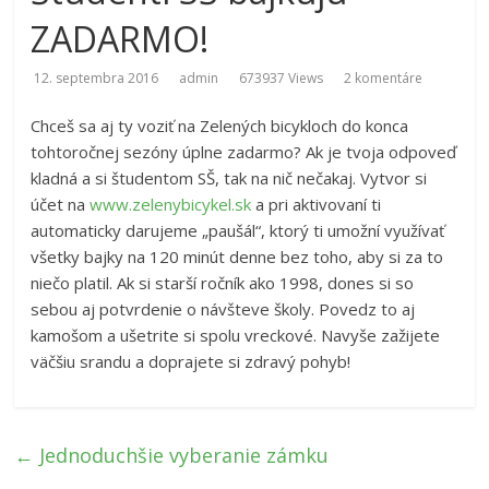
ZADARMO!
12. septembra 2016
admin
673937 Views
2 komentáre
Chceš sa aj ty voziť na Zelených bicykloch do konca
tohtoročnej sezóny úplne zadarmo? Ak je tvoja odpoveď
kladná a si študentom SŠ, tak na nič nečakaj. Vytvor si
účet na
www.zelenybicykel.sk
a pri aktivovaní ti
automaticky darujeme „paušál“, ktorý ti umožní využívať
všetky bajky na 120 minút denne bez toho, aby si za to
niečo platil. Ak si starší ročník ako 1998, dones si so
sebou aj potvrdenie o návšteve školy. Povedz to aj
kamošom a ušetrite si spolu vreckové. Navyše zažijete
väčšiu srandu a doprajete si zdravý pohyb!
←
Jednoduchšie vyberanie zámku