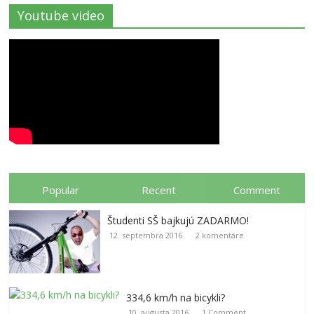
Youtube video
Popular
Recent
Comment
Študenti SŠ bajkujú ZADARMO!
12. septembra 2016
2 komentáre
334,6 km/h na bicykli?
10. augusta 2016
1 Comment